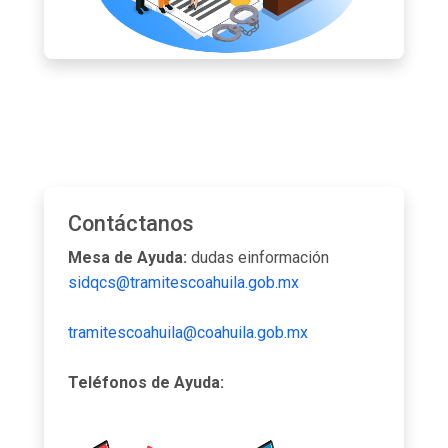
Contáctanos
Mesa de Ayuda:
dudas einformación
sidqcs@tramitescoahuila.gob.mx
tramitescoahuila@coahuila.gob.mx
Teléfonos de Ayuda: