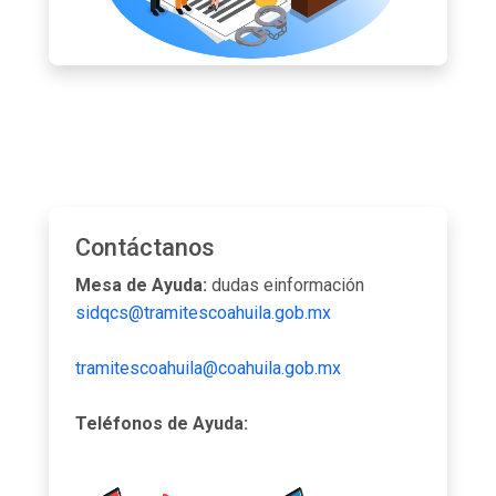
Contáctanos
Mesa de Ayuda:
dudas einformación
sidqcs@tramitescoahuila.gob.mx
tramitescoahuila@coahuila.gob.mx
Teléfonos de Ayuda: