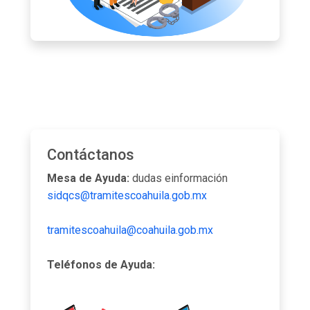
Contáctanos
Mesa de Ayuda:
dudas einformación
sidqcs@tramitescoahuila.gob.mx
tramitescoahuila@coahuila.gob.mx
Teléfonos de Ayuda: